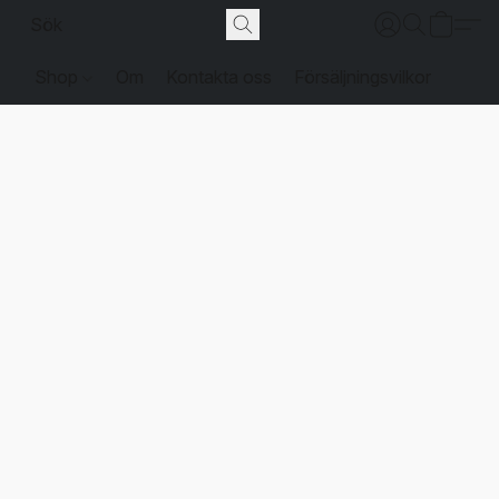
Shop
Om
Kontakta oss
Försäljningsvilkor