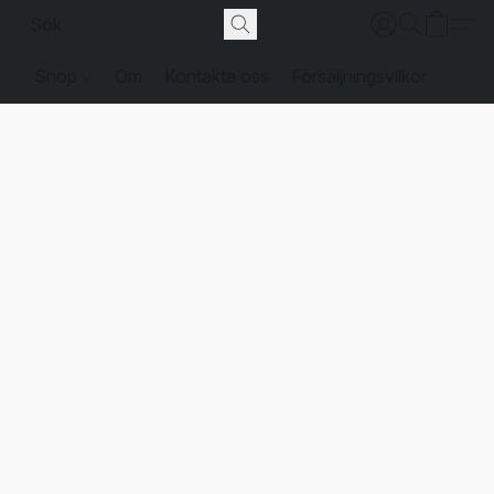
Shop
Om
Kontakta oss
Försäljningsvilkor