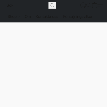
Shop
Om
Kontakta oss
Försäljningsvilkor