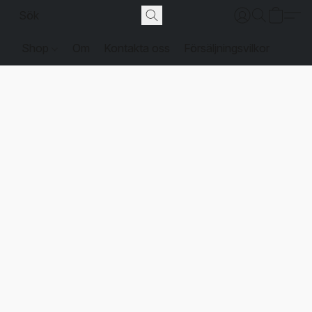
Shop
Om
Kontakta oss
Försäljningsvilkor