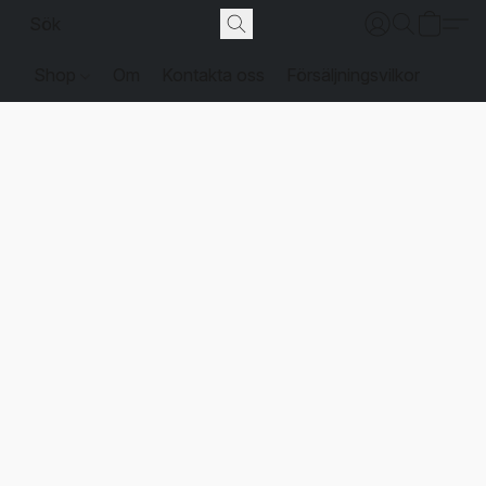
Shop
Om
Kontakta oss
Försäljningsvilkor