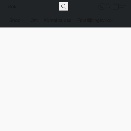
Shop
Om
Kontakta oss
Försäljningsvilkor