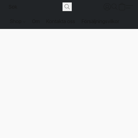
Shop
Om
Kontakta oss
Försäljningsvilkor