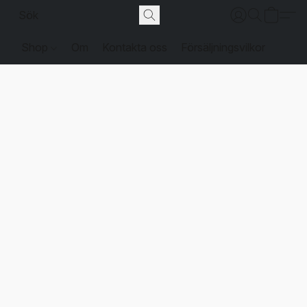
Shop
Om
Kontakta oss
Försäljningsvilkor