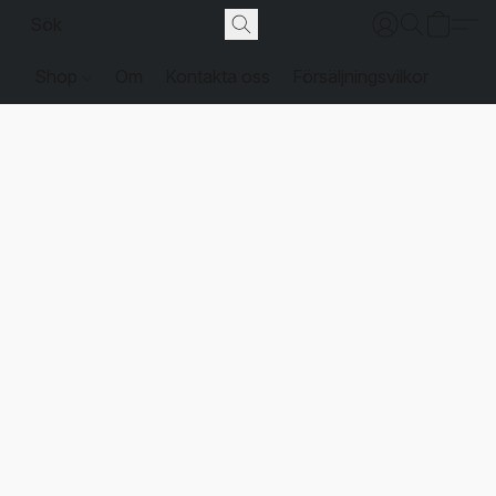
Shop
Om
Kontakta oss
Försäljningsvilkor