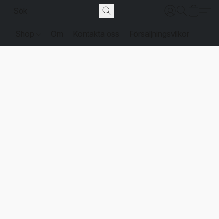
Shop
Om
Kontakta oss
Försäljningsvilkor