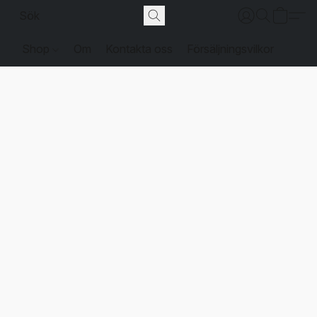
Shop
Om
Kontakta oss
Försäljningsvilkor