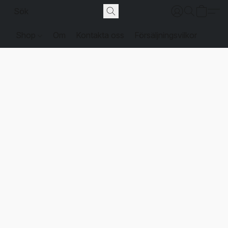
Shop
Om
Kontakta oss
Försäljningsvilkor