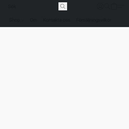
Shop
Om
Kontakta oss
Försäljningsvilkor