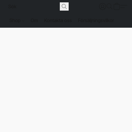
Shop
Om
Kontakta oss
Försäljningsvilkor