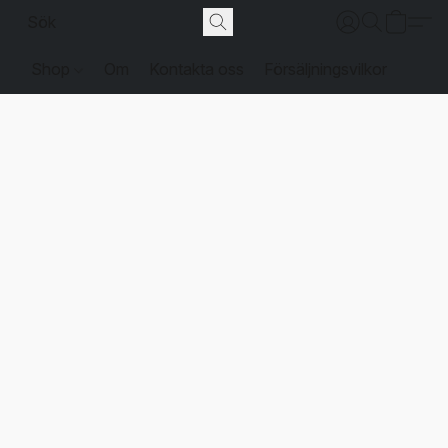
Shop
Om
Kontakta oss
Försäljningsvilkor