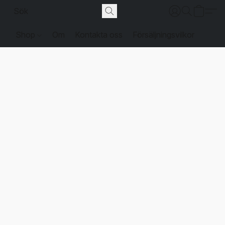
Shop
Om
Kontakta oss
Försäljningsvilkor