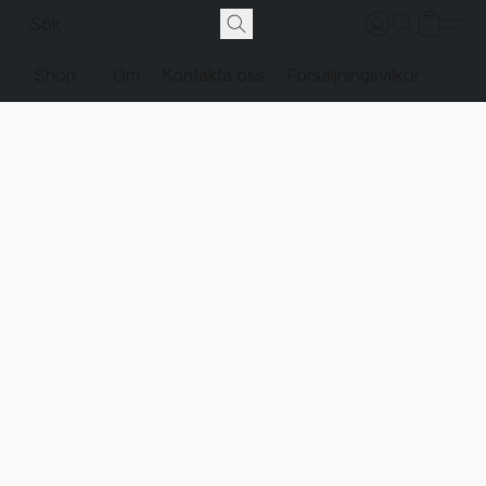
Shop
Om
Kontakta oss
Försäljningsvilkor