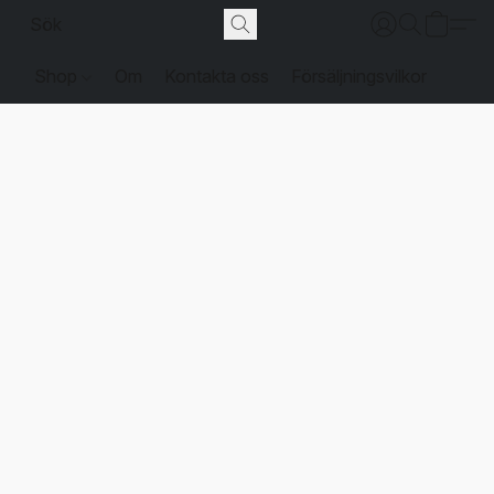
Shop
Om
Kontakta oss
Försäljningsvilkor