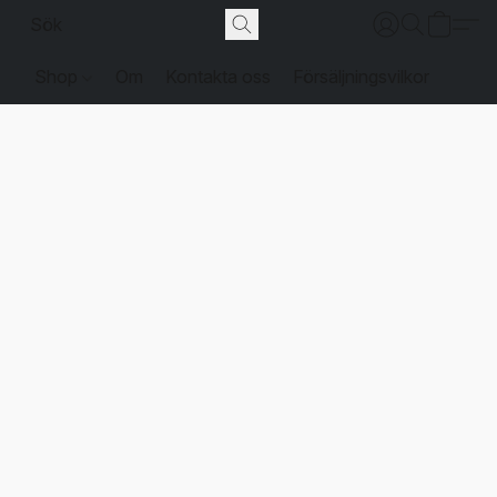
Shop
Om
Kontakta oss
Försäljningsvilkor