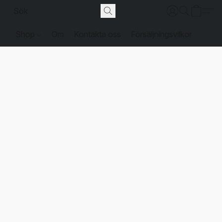
Shop
Om
Kontakta oss
Försäljningsvilkor