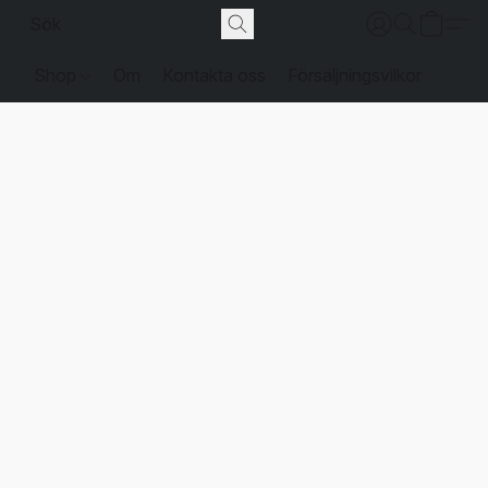
Shop
Om
Kontakta oss
Försäljningsvilkor