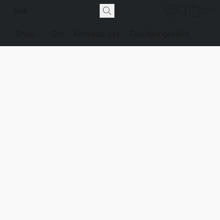
Shop
Om
Kontakta oss
Försäljningsvilkor