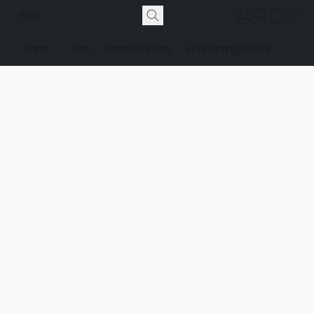
Shop
Om
Kontakta oss
Försäljningsvilkor