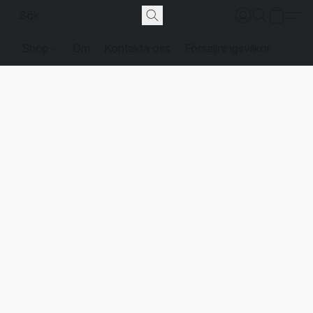
Shop
Om
Kontakta oss
Försäljningsvilkor