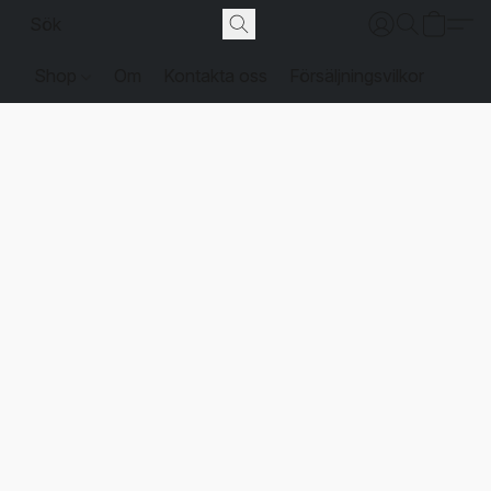
Shop
Om
Kontakta oss
Försäljningsvilkor