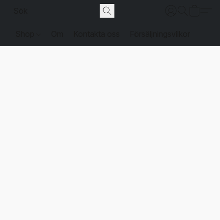
Shop
Om
Kontakta oss
Försäljningsvilkor