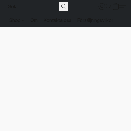
Shop
Om
Kontakta oss
Försäljningsvilkor