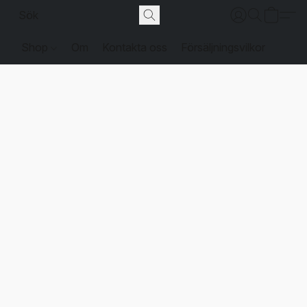
Shop
Om
Kontakta oss
Försäljningsvilkor