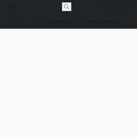
Shop
Om
Kontakta oss
Försäljningsvilkor