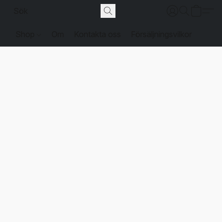
Shop
Om
Kontakta oss
Försäljningsvilkor