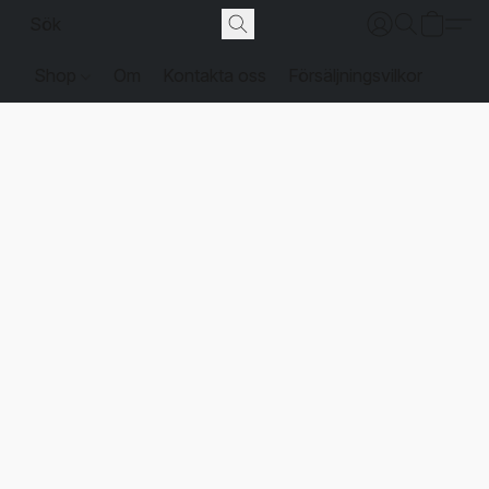
Shop
Om
Kontakta oss
Försäljningsvilkor