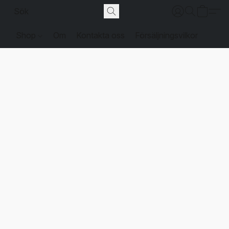
Shop
Om
Kontakta oss
Försäljningsvilkor