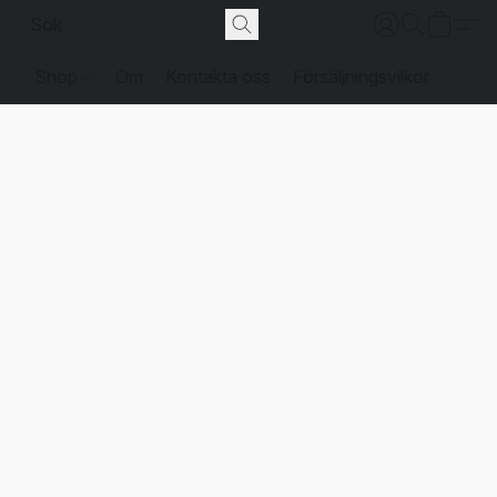
Shop
Om
Kontakta oss
Försäljningsvilkor