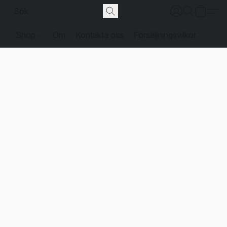
Shop
Om
Kontakta oss
Försäljningsvilkor