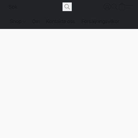
Shop
Om
Kontakta oss
Försäljningsvilkor