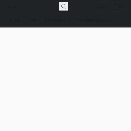
Shop
Om
Kontakta oss
Försäljningsvilkor