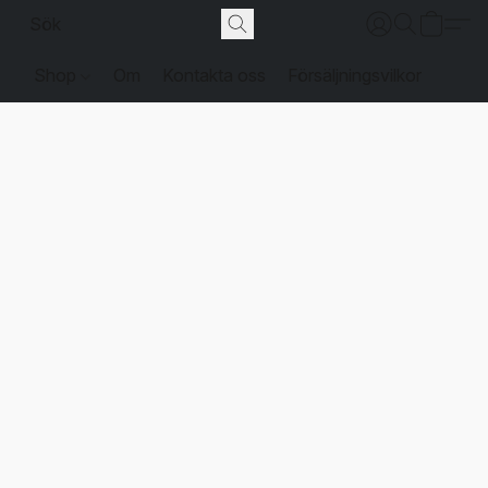
Shop
Om
Kontakta oss
Försäljningsvilkor