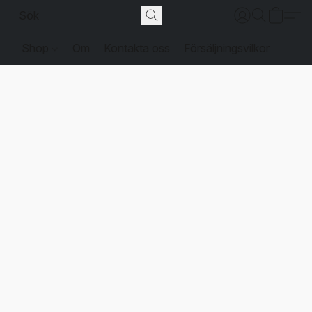
Shop
Om
Kontakta oss
Försäljningsvilkor