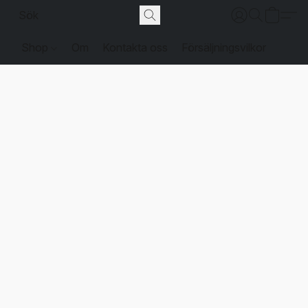
Shop
Om
Kontakta oss
Försäljningsvilkor