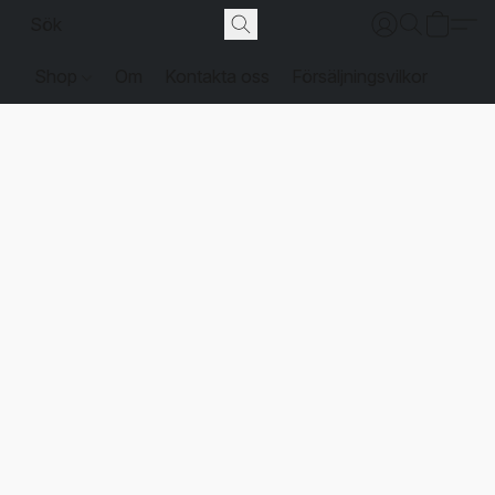
Shop
Om
Kontakta oss
Försäljningsvilkor