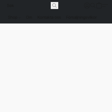
Shop
Om
Kontakta oss
Försäljningsvilkor