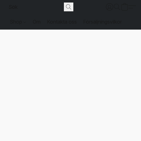
Shop
Om
Kontakta oss
Försäljningsvilkor