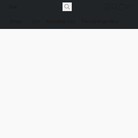
Shop
Om
Kontakta oss
Försäljningsvilkor