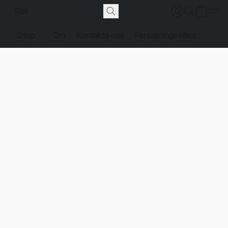
Shop
Om
Kontakta oss
Försäljningsvilkor