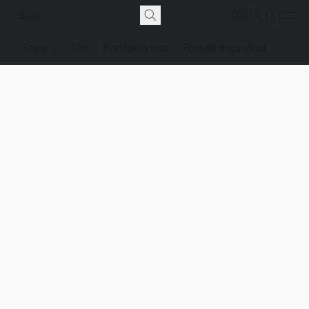
Shop
Om
Kontakta oss
Försäljningsvilkor