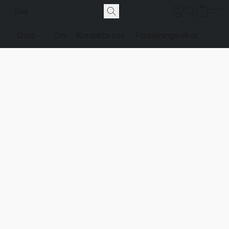
Shop
Om
Kontakta oss
Försäljningsvilkor