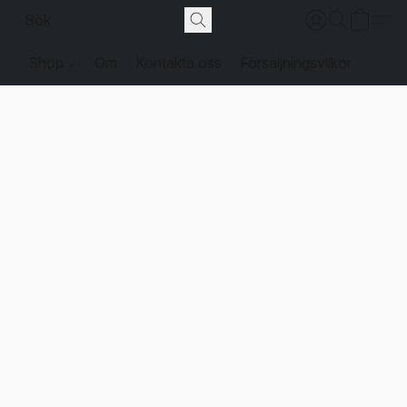
Shop
Om
Kontakta oss
Försäljningsvilkor