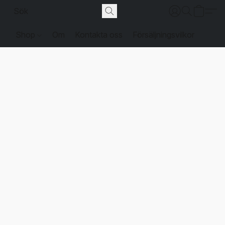
Shop
Om
Kontakta oss
Försäljningsvilkor