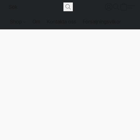
Shop
Om
Kontakta oss
Försäljningsvilkor