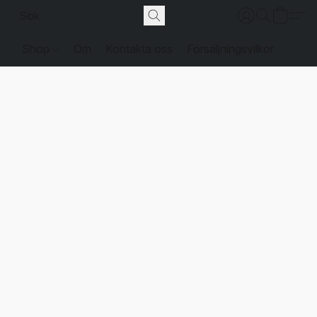
Shop
Om
Kontakta oss
Försäljningsvilkor